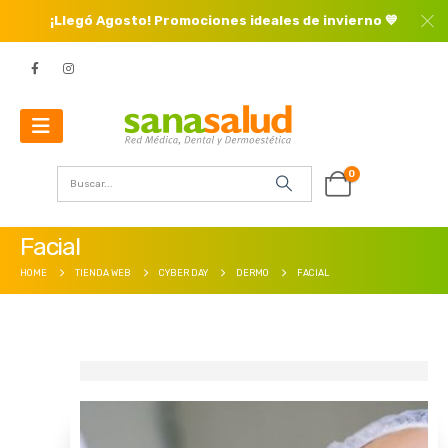
¡Llegó Agosto! Promociones ideales de invierno 💙
0
Facial
HOME
TIENDA WEB
CYBER DAY
DERMO
FACIAL