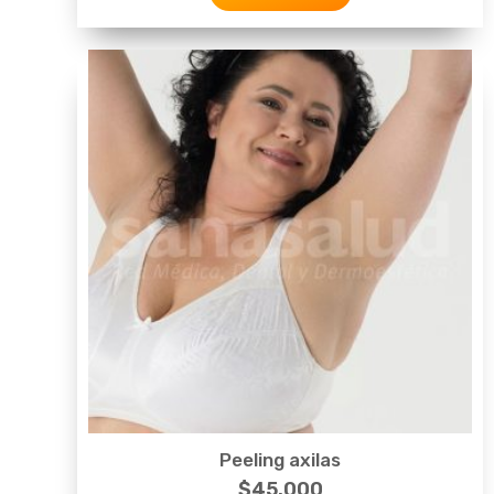
Peeling axilas
$
45.000