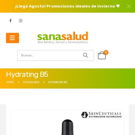
¡Llegó Agosto! Promociones ideales de invierno 💙
0
Hydrating B5
HOME
TIENDA WEB
HYDRATING B5