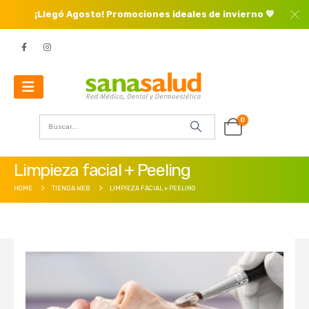
¡Llegó Agosto! Promociones ideales de invierno 💙
0
Limpieza facial + Peeling
HOME
TIENDA WEB
LIMPIEZA FACIAL + PEELING