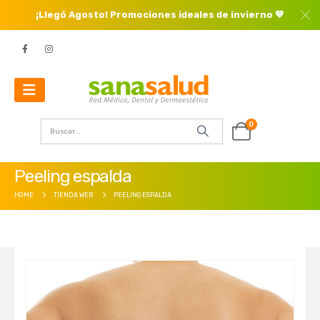
¡Llegó Agosto! Promociones ideales de invierno 💙
0
Peeling espalda
HOME
TIENDA WEB
PEELING ESPALDA