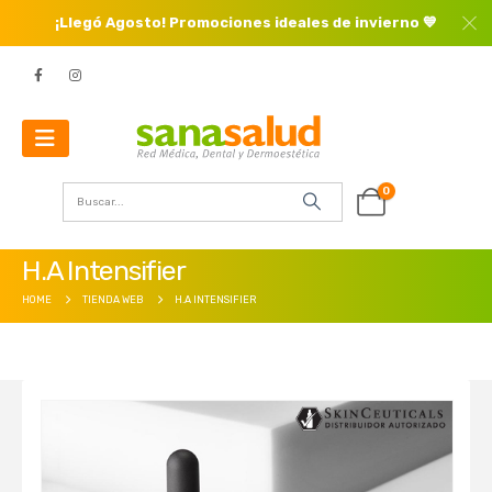
¡Llegó Agosto! Promociones ideales de invierno 💙
0
H.A Intensifier
HOME
TIENDA WEB
H.A INTENSIFIER