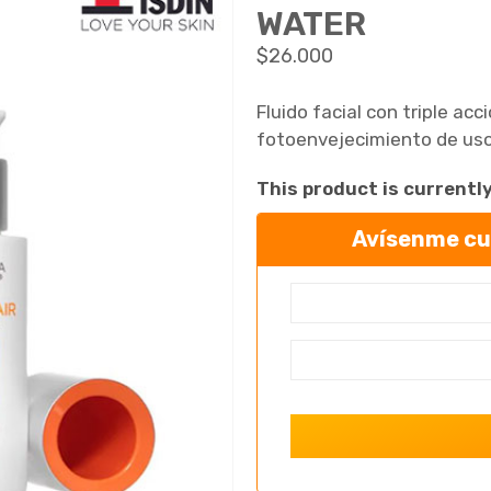
WATER
$
26.000
Fluido facial con triple acc
fotoenvejecimiento de uso 
This product is currentl
Avísenme cua