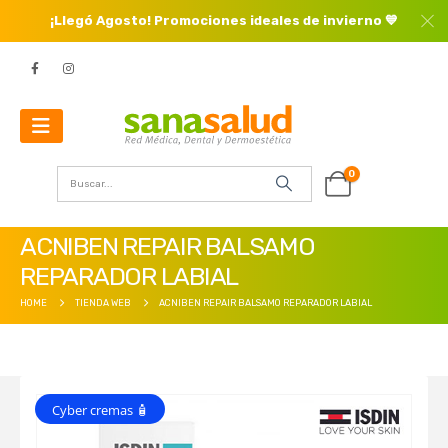
¡Llegó Agosto! Promociones ideales de invierno 💙
0
ACNIBEN REPAIR BALSAMO
REPARADOR LABIAL
HOME
TIENDA WEB
ACNIBEN REPAIR BALSAMO REPARADOR LABIAL
Cyber cremas 🧴