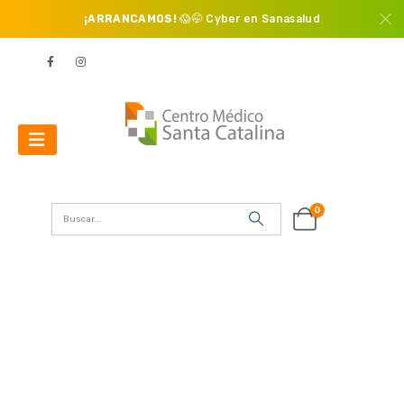
¡ARRANCAMOS!
😱🤭 Cyber en Sanasalud
0